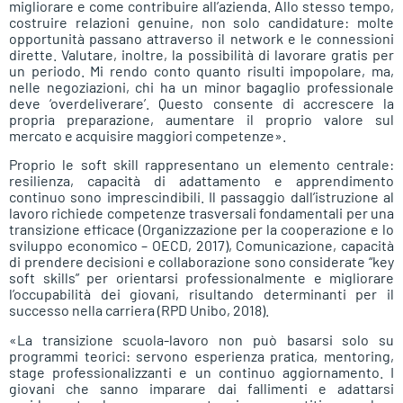
migliorare e come contribuire all’azienda. Allo stesso tempo,
costruire relazioni genuine, non solo candidature: molte
opportunità passano attraverso il network e le connessioni
dirette. Valutare, inoltre, la possibilità di lavorare gratis per
un periodo. Mi rendo conto quanto risulti impopolare, ma,
nelle negoziazioni, chi ha un minor bagaglio professionale
deve ‘overdeliverare’. Questo consente di accrescere la
propria preparazione, aumentare il proprio valore sul
mercato e acquisire maggiori competenze».
Proprio le soft skill rappresentano un elemento centrale:
resilienza, capacità di adattamento e apprendimento
continuo sono imprescindibili. Il passaggio dall’istruzione al
lavoro richiede competenze trasversali fondamentali per una
transizione efficace (Organizzazione per la cooperazione e lo
sviluppo economico – OECD, 2017), Comunicazione, capacità
di prendere decisioni e collaborazione sono considerate “key
soft skills” per orientarsi professionalmente e migliorare
l’occupabilità dei giovani, risultando determinanti per il
successo nella carriera (RPD Unibo, 2018).
«La transizione scuola-lavoro non può basarsi solo su
programmi teorici: servono esperienza pratica, mentoring,
stage professionalizzanti e un continuo aggiornamento. I
giovani che sanno imparare dai fallimenti e adattarsi