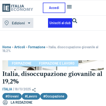
Accedi
Edizioni
Unisciti al club
Home
»
Articoli
»
Formazione
»
Italia, disoccupazione giovanile al
19,2%
FORMAZIONE
FORMAZIONE E LAVORO
Italia, disoccupazione giovanile al
19,2%
ITALIA
|
18/11/2025
#Giovani
#Lavoro
#Occupazione
LA REDAZIONE