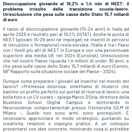
Disoccupazione giovanile al 19,2% e 1,4 mln di NEET: il
problema irrisolto della transizione scuola-lavoro.
Un’esclusione che pesa sulle casse dello Stato 15,7 miliardi
di euro
Il tasso di disoccupazione giovanile (15–24 anni) in Italia ad
aprile 2025 è risultato pari al 19,2% (ISTAT). Anche la quota di
NEET (giovani 15–29 anni né impiegati né inseriti in percorsi
di istruzione o formazione) resta elevata: l’Italia è tra i Paesi
con i livelli più alti di NEET in Europa e con una percentuale
superiore alla media UE nel 2024 (Eurostat). Un’esclusione
che nel nostro Paese riguarda 1,4 milioni di under 30 anni, e
che pesa sulle casse dello Stato 15,7 miliardi di euro (Censis,
58° Rapporto sulla situazione sociale del Paese – 2024).
Dunque come preparare i giovani ad inserirsi nel mondo del
lavoro? «Premessa dolorosa: smettiamo di illuderci che
bastino un profilo perfetto sui portali di ricerca di lavoro, una
bella foto e un CV curato – spiega Marco D’Oria, direttore della
Business School Digital Campus e dottorando in
Neuroscienze comportamentali presso l’Università IULM di
Milano -. Quelle non sono armi, sono prerequisiti. È
necessario approcciare in modo strategico, puntando su
creatività, relazioni e impegno pratico. A un colloquio
presentarsi con idee concrete, mostrando cosa si potrebbe