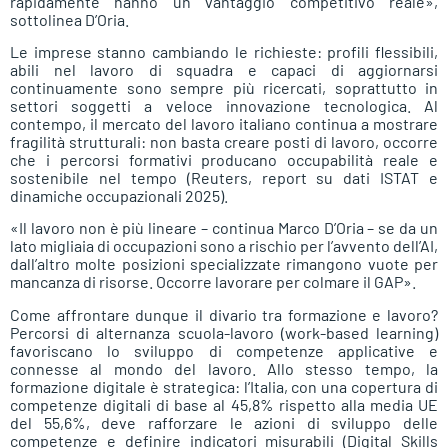
rapidamente hanno un vantaggio competitivo reale»,
sottolinea D’Oria.
Le imprese stanno cambiando le richieste: profili flessibili,
abili nel lavoro di squadra e capaci di aggiornarsi
continuamente sono sempre più ricercati, soprattutto in
settori soggetti a veloce innovazione tecnologica. Al
contempo, il mercato del lavoro italiano continua a mostrare
fragilità strutturali: non basta creare posti di lavoro, occorre
che i percorsi formativi producano occupabilità reale e
sostenibile nel tempo (Reuters, report su dati ISTAT e
dinamiche occupazionali 2025).
«Il lavoro non è più lineare – continua Marco D’Oria – se da un
lato migliaia di occupazioni sono a rischio per l’avvento dell’AI,
dall’altro molte posizioni specializzate rimangono vuote per
mancanza di risorse. Occorre lavorare per colmare il GAP».
Come affrontare dunque il divario tra formazione e lavoro?
Percorsi di alternanza scuola-lavoro (work-based learning)
favoriscano lo sviluppo di competenze applicative e
connesse al mondo del lavoro. Allo stesso tempo, la
formazione digitale è strategica: l’Italia, con una copertura di
competenze digitali di base al 45,8% rispetto alla media UE
del 55,6%, deve rafforzare le azioni di sviluppo delle
competenze e definire indicatori misurabili (Digital Skills