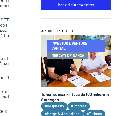
uesto
Iscriviti alla newsletter
tempo
 ESET
dosi
ezza,
ARTICOLI PIÙ LETTI
,” ha
INVESTOR E VENTURE
CAPITAL
MERCATI E FINANZA
 ESET
° su
no il
le di
Turismo, maxi-intesa da 100 milioni in
 nel
Sardegna
#Hospitality
#Impresa
ze di
#Merge & Acquisition
#Turismo