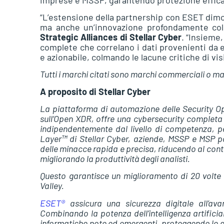
“L’estensione della partnership con ESET dimos
ma anche un’innovazione profondamente coll
Strategic Alliances di Stellar Cyber
. “Insieme
complete che correlano i dati provenienti da e
e azionabile, colmando le lacune critiche di visi
Tutti i marchi citati sono marchi commerciali o mar
A proposito di Stellar Cyber
La piattaforma di automazione delle Security Op
sull’Open XDR, offre una cybersecurity completa 
indipendentemente dal livello di competenza, per
Layer™ di Stellar Cyber, aziende, MSSP e MSP pos
delle minacce rapida e precisa, riducendo al contem
migliorando la produttività degli analisti.
Questo garantisce un miglioramento di 20 volte 
Valley.
ESET®
assicura una sicurezza digitale all’ava
Combinando la potenza dell’intelligenza artifici
informatiche note ed emergenti, proteggendo le azie