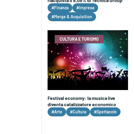
riacquista il 9,09% di Tecnica Group
#Finanza
#Impresa
#Merge & Acquisition
CULTURA E TURISMO
Festival economy: la musica live
diventa catalizzatore economico
#Arte
#Cultura
#Spettacolo