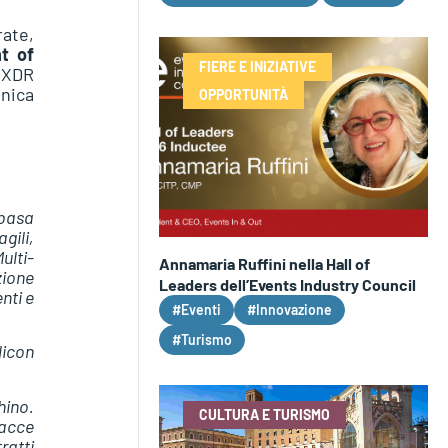
rate,
t of
FIERE E INIZIATIVE
à XDR
unica
OPPORTUNITÀ
 basa
gili,
ulti-
Annamaria Ruffini nella Hall of
zione
Leaders dell’Events Industry Council
nti e
#Eventi
#Innovazione
#Turismo
licon
hino.
CULTURA E TURISMO
nacce
ratti