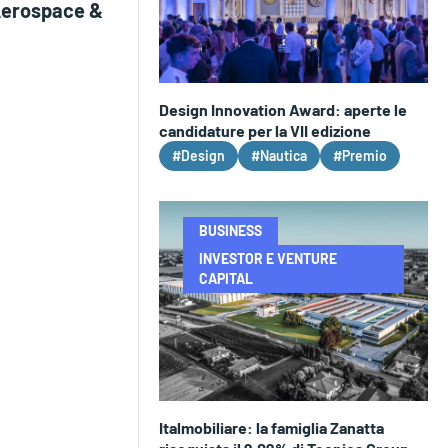
Aerospace &
Design Innovation Award: aperte le
candidature per la VII edizione
#Design
#Nautica
#Premio
BUSINESS
INVESTOR E VENTURE
CAPITAL
Italmobiliare: la famiglia Zanatta