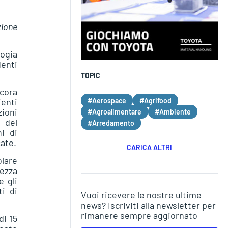
zione
logia
denti
TOPIC
ncora
#Aerospace
#Agrifood
enti
zioni
#Agroalimentare
#Ambiente
 del
#Arredamento
i di
ate.
CARICA ALTRI
olare
rezza
e gli
ti di
Vuoi ricevere le nostre ultime
news? Iscriviti alla newsletter per
rimanere sempre aggiornato
di 15