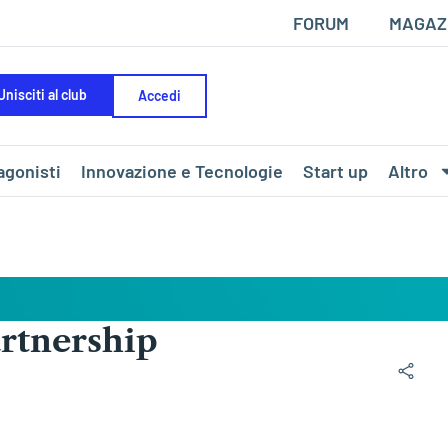
FORUM
MAGAZ
Unisciti al club
Accedi
agonisti
Innovazione e Tecnologie
Start up
Altro
artnership