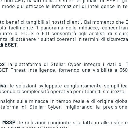
e uno APT, basati sulla telemetria globale di ESET. Q
n modo più efficace le informazioni di intelligence in 
to benefici tangibili ai nostri clienti. Dal momento che
 più facilmente il panorama delle minacce, concentran
giunto di ECOS e ETI consentirà agli analisti di sicur
a, di ottenere risultati coerenti in termini di sicurezza
 di ESET
.
co
: la piattaforma di Stellar Cyber integra i dati di
T Threat Intelligence, fornendo una visibilità a 360
iva
: le soluzioni sviluppate congiuntamente semplifica
ducendo la complessità operativa per i team di sicurezza.
 insight sulle minacce in tempo reale e di origine globa
taforma di Stellar Cyber, migliorando la precisione
 e MSSP
: le soluzioni congiunte si adattano alle esigen
e ed efficiente su larga scala.