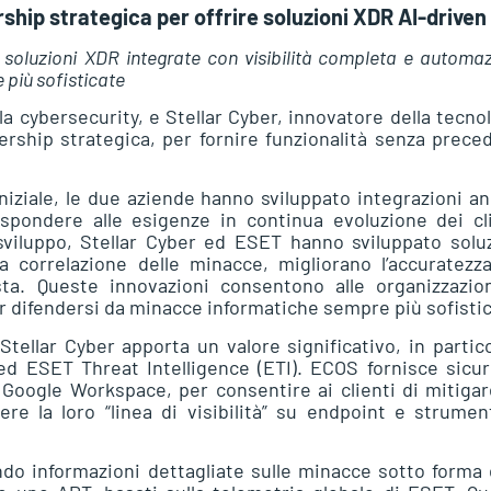
ship strategica per offrire soluzioni XDR AI-driven
 soluzioni XDR integrate con visibilità completa e automa
 più sofisticate
a cybersecurity, e Stellar Cyber, innovatore della tecno
rship strategica, per fornire funzionalità senza prece
niziale, le due aziende hanno sviluppato integrazioni a
spondere alle esigenze in continua evoluzione dei cli
sviluppo, Stellar Cyber ed ESET hanno sviluppato solu
 correlazione delle minacce, migliorano l’accuratezza
ta. Queste innovazioni consentono alle organizzazion
r difendersi da minacce informatiche sempre più sofistic
tellar Cyber apporta un valore significativo, in partic
ed ESET Threat Intelligence (ETI). ECOS fornisce sicu
Google Workspace, per consentire ai clienti di mitigar
re la loro “linea di visibilità” su endpoint e strumen
ndo informazioni dettagliate sulle minacce sotto forma 