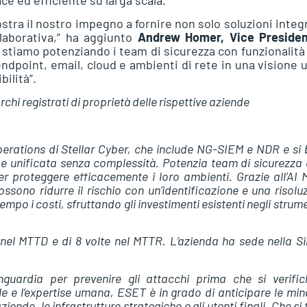
tra il nostro impegno a fornire non solo soluzioni integ
aborativa,” ha aggiunto
Andrew Homer, Vice Presiden
, stiamo potenziando i team di sicurezza con funzionalit
ndpoint, email, cloud e ambienti di rete in una visione 
bilità”.
chi registrati di proprietà delle rispettive aziende
erations di Stellar Cyber, che include NG-SIEM e NDR e si
e unificata senza complessità. Potenzia team di sicurezza a
 proteggere efficacemente i loro ambienti. Grazie all’AI M
sono ridurre il rischio con un’identificazione e una risolu
po i costi, sfruttando gli investimenti esistenti negli strume
nel MTTD e di 8 volte nel MTTR. L’azienda ha sede nella Si
nguardia per prevenire gli attacchi prima che si verific
ale e l’expertise umana, ESET è in grado di anticipare le mi
nde, le infrastrutture strategiche e gli utenti finali. Che si t