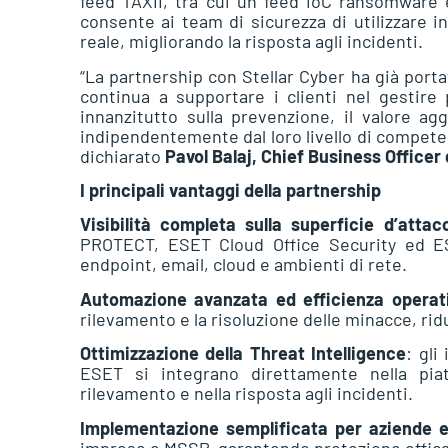
feed TAXII, tra cui un feed IoC ransomware 
consente ai team di sicurezza di utilizzare i
reale, migliorando la risposta agli incidenti.
“La partnership con Stellar Cyber ha già porta
continua a supportare i clienti nel gestire
innanzitutto sulla prevenzione, il valore ag
indipendentemente dal loro livello di competenz
dichiarato
Pavol Balaj, Chief Business Officer
I principali vantaggi della partnership
Visibilità completa sulla superficie d’attac
PROTECT, ESET Cloud Office Security ed ESE
endpoint, email, cloud e ambienti di rete.
Automazione avanzata ed efficienza operat
rilevamento e la risoluzione delle minacce, ri
Ottimizzazione della Threat Intelligence
: gli
ESET si integrano direttamente nella piat
rilevamento e nella risposta agli incidenti.
Implementazione semplificata per aziende
imprese e MSSP, garantendo protezione efficac