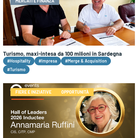
MERCATI E FINANZA
Turismo, maxi-intesa da 100 milioni in Sardegna
#Hospitality
#Impresa
#Merge & Acquisition
#Turismo
FIERE E INIZIATIVE
OPPORTUNITÀ