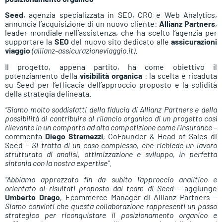
Seed
, agenzia specializzata in SEO, CRO e Web Analytics,
annuncia l’acquisizione di un nuovo cliente:
Allianz Partners
,
leader mondiale nell’assistenza, che ha scelto l’agenzia per
supportare la
SEO
del nuovo sito dedicato alle
assicurazioni
viaggio
(allianz-assicurazioneviaggio.it)
.
Il progetto, appena partito, ha come obiettivo il
potenziamento della
visibilità organica
: la scelta è ricaduta
su Seed per l’efficacia dell’approccio proposto e la solidità
della strategia delineata.
“Siamo molto soddisfatti della fiducia di Allianz Partners e della
possibilità di contribuire al rilancio organico di un progetto così
rilevante in un comparto ad alta competizione come l’insurance –
commenta
Diego Stramezzi
, CoFounder & Head of Sales di
Seed –
Si tratta di un caso complesso, che richiede un lavoro
strutturato di analisi, ottimizzazione e sviluppo, in perfetta
sintonia con la nostra expertise”.
“Abbiamo apprezzato fin da subito l’approccio analitico e
orientato ai risultati proposto dal team di Seed –
aggiunge
Umberto Drago
, Ecommerce Manager di Allianz Partners –
Siamo convinti che questa collaborazione rappresenti un passo
strategico per riconquistare il posizionamento organico e