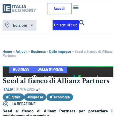
Accedi
Edizioni
Unisciti al club
Home
»
Articoli
»
Business
»
Dalle imprese
»
Seed al fianco di Allianz
Partners
BUSINESS
DALLE IMPRESE
Seed al fianco di Allianz Partners
ITALIA
|
31/07/2025
#Digitale
#Impresa
#Tecnologia
LA REDAZIONE
Seed al fianco di Allianz Partners per potenziare il
posizionamento organico