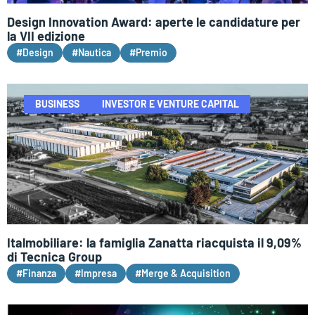
Design Innovation Award: aperte le candidature per
la VII edizione
#Design
#Nautica
#Premio
BUSINESS
INVESTOR E VENTURE CAPITAL
Italmobiliare: la famiglia Zanatta riacquista il 9,09%
di Tecnica Group
#Finanza
#Impresa
#Merge & Acquisition