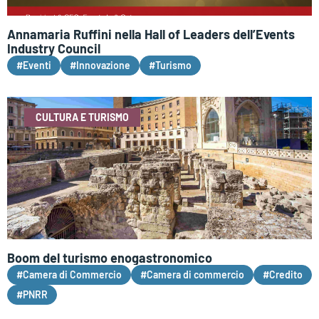
Annamaria Ruffini nella Hall of Leaders dell’Events
Industry Council
#Eventi
#Innovazione
#Turismo
CULTURA E TURISMO
Boom del turismo enogastronomico
#Camera di Commercio
#Camera di commercio
#Credito
#PNRR