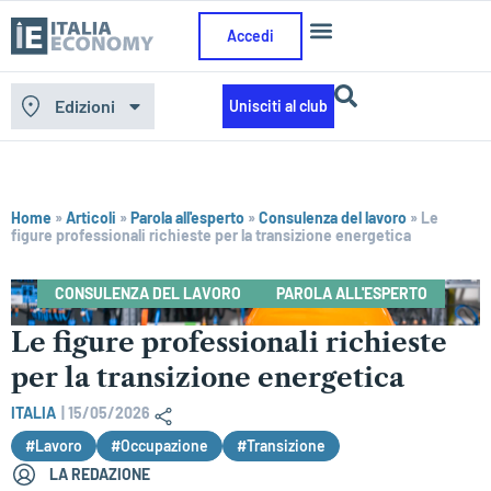
Accedi
Edizioni
Unisciti al club
Home
»
Articoli
»
Parola all'esperto
»
Consulenza del lavoro
»
Le
figure professionali richieste per la transizione energetica
CONSULENZA DEL LAVORO
PAROLA ALL'ESPERTO
Le figure professionali richieste
per la transizione energetica
ITALIA
|
15/05/2026
#Lavoro
#Occupazione
#Transizione
LA REDAZIONE