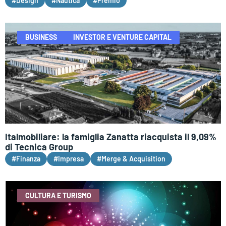
#Design
#Nautica
#Premio
BUSINESS
INVESTOR E VENTURE CAPITAL
Italmobiliare: la famiglia Zanatta riacquista il 9,09%
di Tecnica Group
#Finanza
#Impresa
#Merge & Acquisition
CULTURA E TURISMO