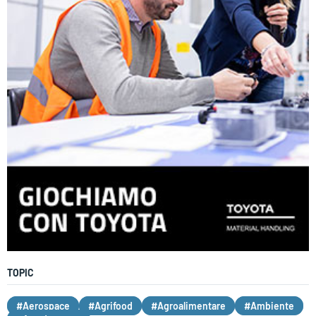
TOPIC
#Aerospace
#Agrifood
#Agroalimentare
#Ambiente