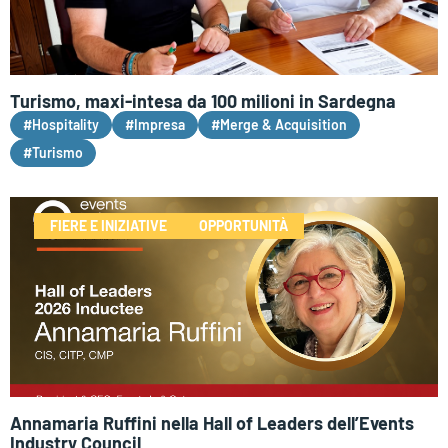
Turismo, maxi-intesa da 100 milioni in Sardegna
#Hospitality
#Impresa
#Merge & Acquisition
#Turismo
FIERE E INIZIATIVE
OPPORTUNITÀ
Annamaria Ruffini nella Hall of Leaders dell’Events
Industry Council