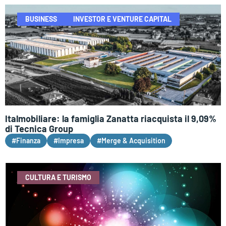
BUSINESS
INVESTOR E VENTURE CAPITAL
Italmobiliare: la famiglia Zanatta riacquista il 9,09%
di Tecnica Group
#Finanza
#Impresa
#Merge & Acquisition
CULTURA E TURISMO