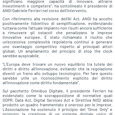
significano maggiore capacità di innovare, attrarre
investimenti e competere”, ha sottolineato il presidente di
ANGI Gabriele Ferrieri nel corso dell’intervento.
Con riferimento alla revisione dell’AI Act, ANGI ha accolto
positivamente l’obiettivo di semplificazione, evidenziando
tuttavia come l’attuale impianto non risulti ancora sufficiente
a rimuovere gli ostacoli che penalizzano le imprese
innovative europee. È stato richiamato il rischio che
un’eccessiva complessità regolatoria continui a generare
uno svantaggio competitivo rispetto ai principali attori
globali. Un ampliamento del principio di stop the clock
sarebbe auspicabile.
“L’Europa deve trovare un nuovo equilibrio tra tutela dei
diritti e diritto all’innovazione, evitando che la regolazione
diventi un freno allo sviluppo tecnologico. Per fare questo
sarebbe utile un riconoscimento esplicito del diritto
all’innovazione come diritto fondamentale”.
Sul pacchetto Omnibus Digitale, il presidente Ferrieri ha
evidenziato come la sovrapposizione di normative quali
GDPR, Data Act, Digital Services Act e Direttiva NIS2 abbia
prodotto un quadro frammentato e oneroso per le imprese.
L’Associazione ha sostenuto il principio del “Once Only” e
proposto la creazione di un sistema digitale unico di