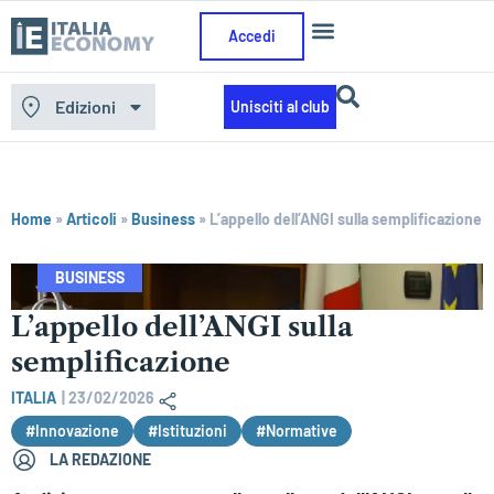
Accedi
Edizioni
Unisciti al club
Home
»
Articoli
»
Business
»
L’appello dell’ANGI sulla semplificazione
BUSINESS
L’appello dell’ANGI sulla
semplificazione
ITALIA
|
23/02/2026
#Innovazione
#Istituzioni
#Normative
LA REDAZIONE