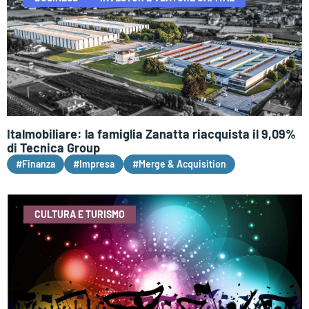
Italmobiliare: la famiglia Zanatta riacquista il 9,09%
di Tecnica Group
#Finanza
#Impresa
#Merge & Acquisition
CULTURA E TURISMO