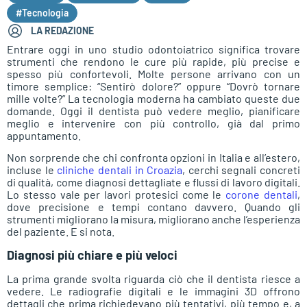
#Tecnologia
LA REDAZIONE
Entrare oggi in uno studio odontoiatrico significa trovare
strumenti che rendono le cure più rapide, più precise e
spesso più confortevoli. Molte persone arrivano con un
timore semplice: “Sentirò dolore?” oppure “Dovrò tornare
mille volte?” La tecnologia moderna ha cambiato queste due
domande. Oggi il dentista può vedere meglio, pianificare
meglio e intervenire con più controllo, già dal primo
appuntamento.
Non sorprende che chi confronta opzioni in Italia e all’estero,
incluse le
cliniche dentali in Croazia
, cerchi segnali concreti
di qualità, come diagnosi dettagliate e flussi di lavoro digitali.
Lo stesso vale per lavori protesici come le
corone dentali
,
dove precisione e tempi contano davvero. Quando gli
strumenti migliorano la misura, migliorano anche l’esperienza
del paziente. E si nota.
Diagnosi più chiare e più veloci
La prima grande svolta riguarda ciò che il dentista riesce a
vedere. Le radiografie digitali e le immagini 3D offrono
dettagli che prima richiedevano più tentativi, più tempo e, a