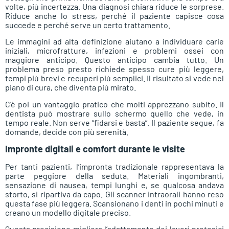
volte, più incertezza. Una diagnosi chiara riduce le sorprese.
Riduce anche lo stress, perché il paziente capisce cosa
succede e perché serve un certo trattamento.
Le immagini ad alta definizione aiutano a individuare carie
iniziali, microfratture, infezioni e problemi ossei con
maggiore anticipo. Questo anticipo cambia tutto. Un
problema preso presto richiede spesso cure più leggere,
tempi più brevi e recuperi più semplici. Il risultato si vede nel
piano di cura, che diventa più mirato.
C’è poi un vantaggio pratico che molti apprezzano subito. Il
dentista può mostrare sullo schermo quello che vede, in
tempo reale. Non serve “fidarsi e basta”. Il paziente segue, fa
domande, decide con più serenità.
Impronte digitali e comfort durante le visite
Per tanti pazienti, l’impronta tradizionale rappresentava la
parte peggiore della seduta. Materiali ingombranti,
sensazione di nausea, tempi lunghi e, se qualcosa andava
storto, si ripartiva da capo. Gli scanner intraorali hanno reso
questa fase più leggera. Scansionano i denti in pochi minuti e
creano un modello digitale preciso.
Questa precisione migliora l’adattamento dei lavori protesici