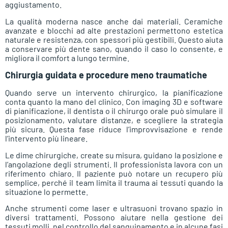
aggiustamento.
La qualità moderna nasce anche dai materiali. Ceramiche
avanzate e blocchi ad alte prestazioni permettono estetica
naturale e resistenza, con spessori più gestibili. Questo aiuta
a conservare più dente sano, quando il caso lo consente, e
migliora il comfort a lungo termine.
Chirurgia guidata e procedure meno traumatiche
Quando serve un intervento chirurgico, la pianificazione
conta quanto la mano del clinico. Con imaging 3D e software
di pianificazione, il dentista o il chirurgo orale può simulare il
posizionamento, valutare distanze, e scegliere la strategia
più sicura. Questa fase riduce l’improvvisazione e rende
l’intervento più lineare.
Le dime chirurgiche, create su misura, guidano la posizione e
l’angolazione degli strumenti. Il professionista lavora con un
riferimento chiaro. Il paziente può notare un recupero più
semplice, perché il team limita il trauma ai tessuti quando la
situazione lo permette.
Anche strumenti come laser e ultrasuoni trovano spazio in
diversi trattamenti. Possono aiutare nella gestione dei
tessuti molli, nel controllo del sanguinamento e in alcune fasi