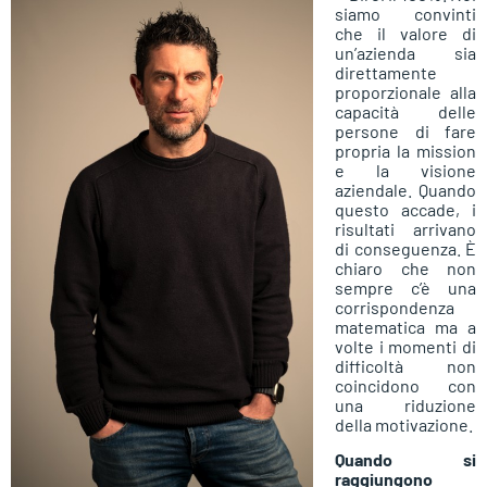
siamo convinti
che il valore di
un’azienda sia
direttamente
proporzionale alla
capacità delle
persone di fare
propria la mission
e la visione
aziendale. Quando
questo accade, i
risultati arrivano
di conseguenza. È
chiaro che non
sempre c’è una
corrispondenza
matematica ma a
volte i momenti di
difficoltà non
coincidono con
una riduzione
della motivazione.
Quando si
raggiungono