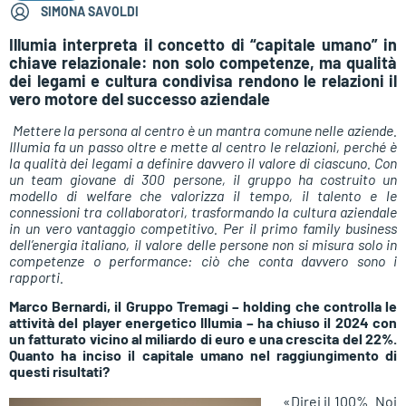
SIMONA SAVOLDI
Illumia interpreta il concetto di “capitale umano” in
chiave relazionale: non solo competenze, ma qualità
dei legami e cultura condivisa rendono le relazioni il
vero motore del successo aziendale
Mettere la persona al centro è un mantra comune nelle aziende.
Illumia fa un passo oltre e mette al centro le relazioni, perché è
la qualità dei legami a definire davvero il valore di ciascuno. Con
un team giovane di 300 persone, il gruppo ha costruito un
modello di welfare che valorizza il tempo, il talento e le
connessioni tra collaboratori, trasformando la cultura aziendale
in un vero vantaggio competitivo. Per il primo family business
dell’energia italiano, il valore delle persone non si misura solo in
competenze o performance: ciò che conta davvero sono i
rapporti.
Marco Bernardi, il Gruppo Tremagi – holding che controlla le
attività del player energetico Illumia – ha chiuso il 2024 con
un fatturato vicino al miliardo di euro e una crescita del 22%.
Quanto ha inciso il capitale umano nel raggiungimento di
questi risultati?
«Direi il 100%. Noi