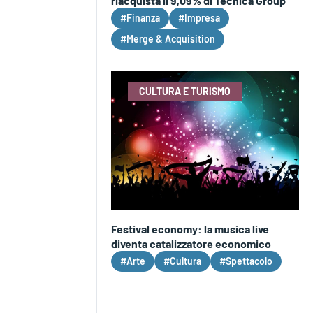
riacquista il 9,09% di Tecnica Group
#Finanza
#Impresa
#Merge & Acquisition
CULTURA E TURISMO
Festival economy: la musica live
diventa catalizzatore economico
#Arte
#Cultura
#Spettacolo