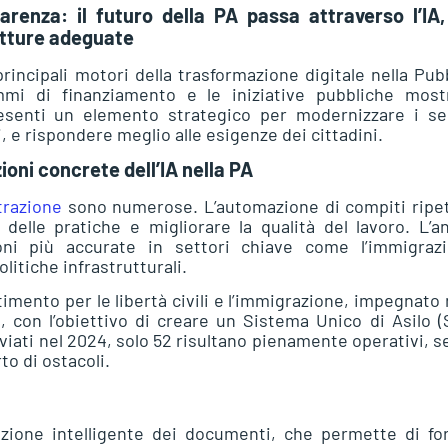
arenza: il futuro della PA passa attraverso l’IA
utture adeguate
 principali motori della trasformazione digitale nella Pub
mmi di finanziamento e le iniziative pubbliche most
senti un elemento strategico per modernizzare i ser
i, e rispondere meglio alle esigenze dei cittadini.
ioni concrete dell’IA nella PA
trazione
sono numerose. L’automazione di compiti ripet
elle pratiche e migliorare la qualità del lavoro. L’an
oni più accurate in settori chiave come l’immigrazi
olitiche infrastrutturali.
imento per le libertà civili e l’immigrazione, impegnato 
, con l’obiettivo di creare un Sistema Unico di Asilo 
avviati nel 2024, solo 52 risultano pienamente operativi, 
to di ostacoli.
orazione intelligente dei documenti, che permette di fo