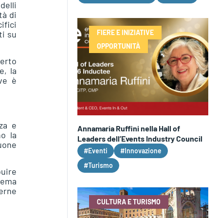
delli
tà di
ifici
FIERE E INIZIATIVE
ti su
OPPORTUNITÀ
certo
e, la
ove è
za e
Annamaria Ruffini nella Hall of
o la
Leaders dell’Events Industry Council
buone
#Eventi
#Innovazione
#Turismo
buire
stema
terne
CULTURA E TURISMO