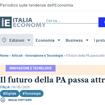
Periodico sulle tendenze dell’Economia
Edizioni
Economia
Business
I prot
Home
»
Articoli
»
Innovazione e Tecnologie
»
Il futuro della PA passa attr
INNOVAZIONE E TECNOLOGIE
Il futuro della PA passa att
ITALIA
|
18/05/2025
#Digitale
#Tecnologia
GIULIA CHITTARO