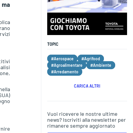
, ma
blica
rano
vizi
TOPIC
#Aerospace
#Agrifood
itivi
#Agroalimentare
#Ambiente
alisi
#Arredamento
one,
CARICA ALTRI
nella
(SUA)
segno
Vuoi ricevere le nostre ultime
news? Iscriviti alla newsletter per
rimanere sempre aggiornato
rnire