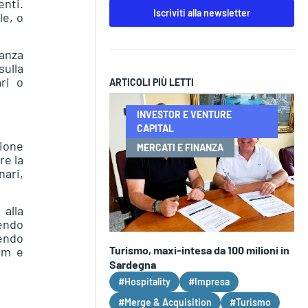
nti.
Iscriviti alla newsletter
le, o
ianza
sulla
ri o
ARTICOLI PIÙ LETTI
INVESTOR E VENTURE
CAPITAL
zione
MERCATI E FINANZA
re la
nari,
alla
endo
tendo
Turismo, maxi-intesa da 100 milioni in
am e
Sardegna
#Hospitality
#Impresa
#Merge & Acquisition
#Turismo