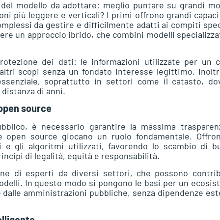
a del modello da adottare: meglio puntare su grandi mo
ioni più leggere e verticali? I primi offrono grandi capaci
mplessi da gestire e difficilmente adatti ai compiti spec
ere un approccio ibrido, che combini modelli specializza
rotezione dei dati: le informazioni utilizzate per un 
tri scopi senza un fondato interesse legittimo. Inoltr
 essenziale, soprattutto in settori come il catasto, d
 distanza di anni.
l’open source
pubblico, è necessario garantire la massima trasparen
gie open source giocano un ruolo fondamentale. Offron
i e gli algoritmi utilizzati, favorendo lo scambio di 
incipi di legalità, equità e responsabilità.
ione di esperti da diversi settori, che possono contri
odelli. In questo modo si pongono le basi per un ecosi
nte dalle amministrazioni pubbliche, senza dipendenze es
elligente