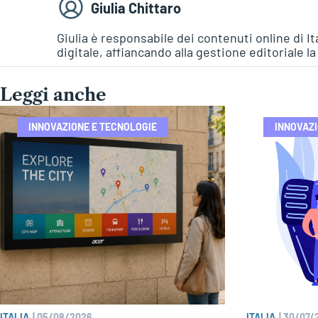
Giulia Chittaro
Giulia è responsabile dei contenuti online di I
digitale, affiancando alla gestione editoriale l
Leggi anche
INNOVAZIONE E TECNOLOGIE
INNOVAZI
ITALIA
|
05/08/2026
ITALIA
|
30/07/