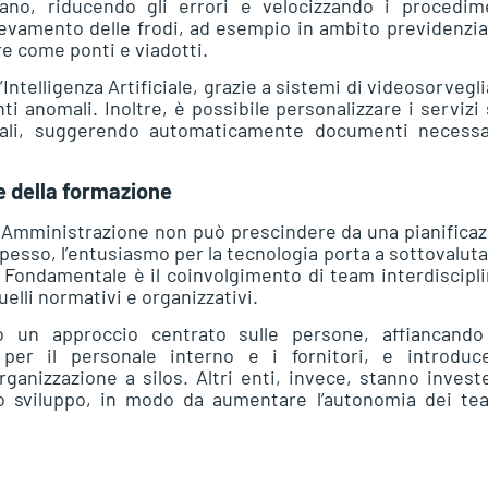
ano, riducendo gli errori e velocizzando i procedime
 rilevamento delle frodi, ad esempio in ambito previdenzia
re come ponti e viadotti.
Intelligenza Artificiale, grazie a sistemi di videosorvegl
 anomali. Inoltre, è possibile personalizzare i servizi 
ali, suggerendo automaticamente documenti necessa
 e della formazione
ca Amministrazione non può prescindere da una pianifica
 Spesso, l’entusiasmo per la tecnologia porta a sottovaluta
. Fondamentale è il coinvolgimento di team interdiscipli
quelli normativi e organizzativi.
 un approccio centrato sulle persone, affiancando 
 per il personale interno e i fornitori, e introduc
ganizzazione a silos. Altri enti, invece, stanno inves
 lo sviluppo, in modo da aumentare l’autonomia dei te