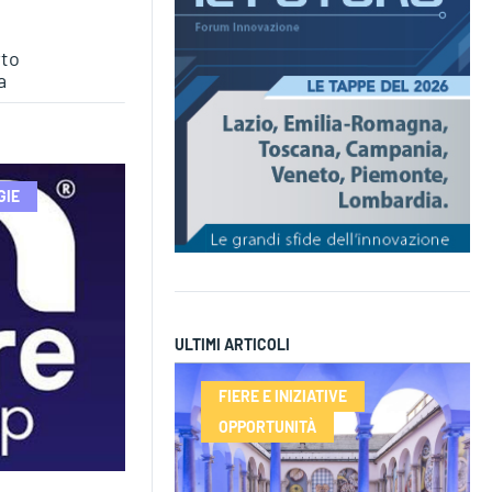
rto
a
GIE
ULTIMI ARTICOLI
FIERE E INIZIATIVE
OPPORTUNITÀ