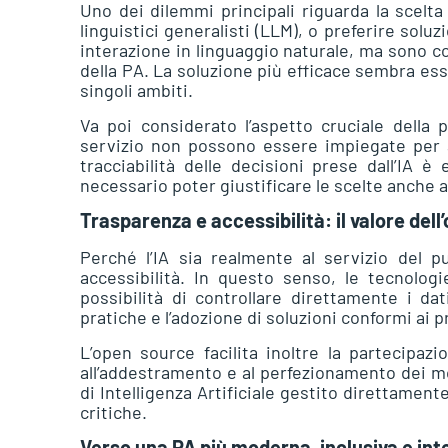
Uno dei dilemmi principali riguarda la scelt
linguistici generalisti (LLM), o preferire soluz
interazione in linguaggio naturale, ma sono co
della PA. La soluzione più efficace sembra ess
singoli ambiti.
Va poi considerato l’aspetto cruciale della p
servizio non possono essere impiegate per al
tracciabilità delle decisioni prese dall’IA è
necessario poter giustificare le scelte anche a
Trasparenza e accessibilità: il valore del
Perché l’IA sia realmente al servizio del 
accessibilità. In questo senso, le tecnolo
possibilità di controllare direttamente i dat
pratiche e l’adozione di soluzioni conformi ai pr
L’open source facilita inoltre la partecipaz
all’addestramento e al perfezionamento dei m
di Intelligenza Artificiale gestito direttame
critiche.
Verso una PA più moderna, inclusiva e int