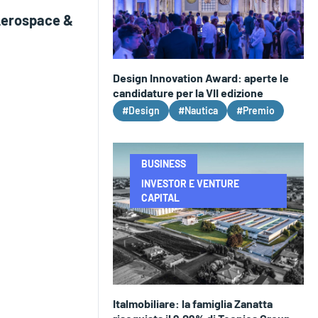
Aerospace &
Design Innovation Award: aperte le
candidature per la VII edizione
#Design
#Nautica
#Premio
BUSINESS
INVESTOR E VENTURE
CAPITAL
Italmobiliare: la famiglia Zanatta