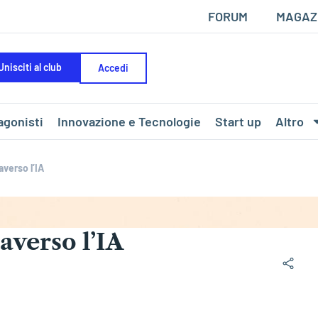
FORUM
MAGAZ
Unisciti al club
Accedi
agonisti
Innovazione e Tecnologie
Start up
Altro
averso l’IA
raverso l’IA