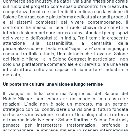
Commerce and Industry, ha dato il via a una riflessione corale
sul ruolo del progetto come spazio d’incontro tra creatività,
competenza tecnica e sostenibilità in linea con la visione di
Salone Contract come piattaforma dedicata ai grandi progetti
e ai sistemi complessi del vivere contemporaneo. Il
confronto ha messo in luce il ruolo chiave di architetti e
interior designer nel dare forma a nuovi standard per gli spazi
del vivere e dell’ospitalità in India. Tra i temi: la crescente
attenzione alla sostenibilità, la centralità della
personalizzazione e il valore del “saper fare” come linguaggio
comune tra Italia e India. Una sintonia che trova nel Salone
del Mobile.Milano – e in Salone Contract in particolare – non
solo una piattaforma commerciale e di servizio, ma una vera
infrastruttura culturale capace di connettere industria e
mercato.
Un ponte tra culture, una visione a lungo termine
Il viaggio in India conferma l’approccio del Salone del
Mobile.Milano: non esportare un modello, ma costruire
relazioni. L’India non è solo un mercato, ma un partner
strategico con cui condividere una visione di futuro fondata
su bellezza, innovazione e cultura. Un dialogo che si rafforza
attraverso iniziative come Salone Raritas e Salone Contract,
pensate per intercettare trasformazioni profonde e
accompagnare le imprese italiane in scenari internazionali