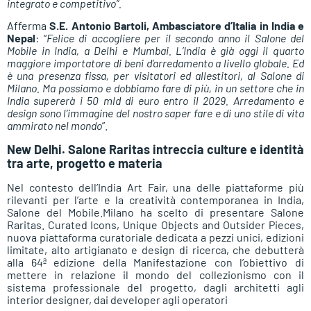
integrato e competitivo”.
Afferma
S.E. Antonio Bartoli, Ambasciatore d’Italia in India e
Nepal
: “
Felice di accogliere per il secondo anno il Salone del
Mobile in India, a Delhi e Mumbai. L’India è già oggi il quarto
maggiore importatore di beni d’arredamento a livello globale. Ed
è una presenza fissa, per visitatori ed allestitori, al Salone di
Milano. Ma possiamo e dobbiamo fare di più, in un settore che in
India supererà i 50 mld di euro entro il 2029. Arredamento e
design sono l’immagine del nostro saper fare e di uno stile di vita
ammirato nel mondo
”.
New Delhi. Salone Raritas intreccia culture e identità
tra arte, progetto e materia
Nel contesto dell’India Art Fair, una delle piattaforme più
rilevanti per l’arte e la creatività contemporanea in India,
Salone del Mobile.Milano ha scelto di presentare Salone
Raritas. Curated Icons, Unique Objects and Outsider Pieces,
nuova piattaforma curatoriale dedicata a pezzi unici, edizioni
limitate, alto artigianato e design di ricerca, che debutterà
alla 64ª edizione della Manifestazione con l’obiettivo di
mettere in relazione il mondo del collezionismo con il
sistema professionale del progetto, dagli architetti agli
interior designer, dai developer agli operatori