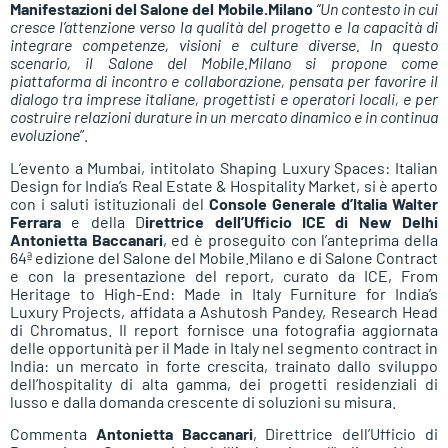
Manifestazioni del Salone del Mobile.Milano
“Un contesto in cui
cresce l’attenzione verso la qualità del progetto e la capacità di
integrare competenze, visioni e culture diverse. In questo
scenario, il Salone del Mobile.Milano si propone come
piattaforma di incontro e collaborazione, pensata per favorire il
dialogo tra imprese italiane, progettisti e operatori locali, e per
costruire relazioni durature in un mercato dinamico e in continua
evoluzione
”.
L’evento a Mumbai, intitolato Shaping Luxury Spaces: Italian
Design for India’s Real Estate & Hospitality Market, si è aperto
con i saluti istituzionali del
Console Generale d’Italia Walter
Ferrara
e della D
irettrice dell’Ufficio ICE di New Delhi
Antonietta Baccanari
, ed è proseguito con l’anteprima della
64ª edizione del Salone del Mobile.Milano e di Salone Contract
e con la presentazione del report, curato da ICE, From
Heritage to High-End: Made in Italy Furniture for India’s
Luxury Projects, affidata a Ashutosh Pandey, Research Head
di Chromatus. Il report fornisce una fotografia aggiornata
delle opportunità per il Made in Italy nel segmento contract in
India: un mercato in forte crescita, trainato dallo sviluppo
dell’hospitality di alta gamma, dei progetti residenziali di
lusso e dalla domanda crescente di soluzioni su misura.
Commenta
Antonietta Baccanari
, Direttrice dell’Ufficio di