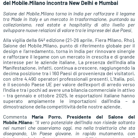
del Mobile.Milano incontra New Delhi e Mumbai
Salone del Mobile.Milano torna in India per rafforzare il legame
tra Made in Italy e un mercato in trasformazione, puntando su
collezionismo, real estate e hospitality di alto livello per
sviluppare nuove relazioni di valore tra le imprese dei due Paesi.
Alla vigilia della 64ª edizione (21-26 aprile, Fiera Milano, Rho),
Salone del Mobile.Milano, punto di riferimento globale per il
design e l’arredamento, torna in India per rinnovare sinergie
e rafforzare il legame con un mercato in crescita e di grande
interesse per le aziende italiane. La presenza dell’India alla
Manifestazione, infatti, continua a crescere, raggiungendo la
decima posizione tra i 160 Paesi di provenienza dei visitatori,
con oltre 4.490 operatori professionali presenti. L’Italia, poi,
è il secondo Paese UE per valore dell’export di arredo verso
l’India e tra i pochi ad avere una bilancia commerciale in attivo
– tra gennaio e ottobre 2025, le esportazioni italiane hanno
superato ampiamente le importazioni dall’India – a
dimostrazione della competitività delle nostre aziende.
Commenta
Maria Porro, Presidente del Salone del
Mobile.Milano
: “
Il vero potenziale dell’India non risiede soltanto
nei numeri che osserviamo oggi, ma nella traiettoria che sta
disegnando. Un Paese giovane, in rapido mutamento, con