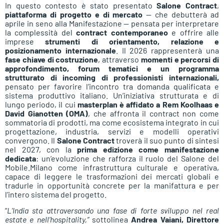
In questo contesto è stato presentato
Salone Contract
,
piattaforma di progetto e di mercato
— che debutterà ad
aprile in seno alla Manifestazione — pensata per interpretare
la complessità del
contract contemporaneo
e offrire alle
imprese
strumenti di orientamento, relazione e
posizionamento internazionale
. Il 2026 rappresenterà una
fase chiave di costruzione
, attraverso
momenti e percorsi di
approfondimento, forum tematici e un programma
strutturato di incoming di professionisti internazionali,
pensato per favorire l’incontro tra domanda qualificata e
sistema produttivo italiano. Un’iniziativa strutturata e di
lungo periodo, il cui
masterplan è affidato a Rem Koolhaas e
David Gianotten (OMA)
, che affronta il contract non come
sommatoria di prodotti, ma come ecosistema integrato in cui
progettazione, industria, servizi e modelli operativi
convergono. Il
Salone Contract
troverà il suo punto di sintesi
nel 2027, con la
prima edizione come manifestazione
dedicata
: un’evoluzione che rafforza il ruolo del Salone del
Mobile.Milano come infrastruttura culturale e operativa,
capace di leggere le trasformazioni dei mercati globali e
tradurle in opportunità concrete per la manifattura e per
l’intero sistema del progetto.
“
L’India sta attraversando una fase di forte sviluppo nel real
estate e nell’hospitality,”
sottolinea
Andrea Vaiani, Direttore