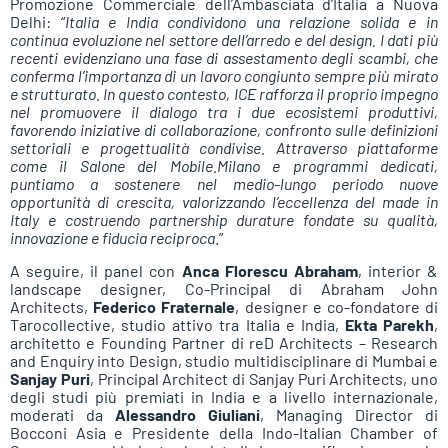
Promozione Commerciale dell’Ambasciata d’Italia a Nuova
Delhi: “
Italia e India condividono una relazione solida e in
continua evoluzione nel settore dell’arredo e del design. I dati più
recenti evidenziano una fase di assestamento degli scambi, che
conferma l’importanza di un lavoro congiunto sempre più mirato
e strutturato. In questo contesto, ICE rafforza il proprio impegno
nel promuovere il dialogo tra i due ecosistemi produttivi,
favorendo iniziative di collaborazione, confronto sulle definizioni
settoriali e progettualità condivise. Attraverso piattaforme
come il Salone del Mobile.Milano e programmi dedicati,
puntiamo a sostenere nel medio-lungo periodo nuove
opportunità di crescita, valorizzando l’eccellenza del made in
Italy e costruendo partnership durature fondate su qualità,
innovazione e fiducia reciproca
.”
A seguire, il panel con
Anca Florescu Abraham
, interior &
landscape designer, Co-Principal di Abraham John
Architects,
Federico Fraternale
, designer e co-fondatore di
Tarocollective, studio attivo tra Italia e India,
Ekta Parekh
,
architetto e Founding Partner di reD Architects – Research
and Enquiry into Design, studio multidisciplinare di Mumbai e
Sanjay Puri
, Principal Architect di Sanjay Puri Architects, uno
degli studi più premiati in India e a livello internazionale,
moderati da
Alessandro Giuliani
, Managing Director di
Bocconi Asia e Presidente della Indo-Italian Chamber of