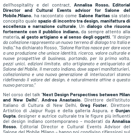
dell’hospitality e del contract.
Annalisa Rosso, Editorial
Director and Cultural Events advisor for Salone del
Mobile.Milano
, ha raccontato come
Salone Raritas
sia stato
concepito quale
spazio di incontro tra design, manifattura di
eccellenza e narrazione culturale
. Un
dialogo che risuona
fortemente con il pubblico indiano,
da sempre attento alla
materia
, al gesto artigiano e al senso degli oggetti
. “
Il design
da collezione rappresenta un nuovo terreno di dialogo tra Italia e
India
,” ha dichiarato Rosso. “
Salone Raritas nasce per dare voce
a una produzione che unisce identità, ricerca, valore culturale e
nuove prospettive di business, portando, per la prima volta,
pezzi unici, edizioni limitate, alto artigianato e antiquariato al
Salone del Mobile. Il mercato indiano, dove saperi manifatturieri,
collezionismo e una nuova generazione di interlocutori stanno
ridefinendo il valore del design, è naturalmente affine a questo
nuovo percorso
.”
Nel corso del talk “
Next Design Perspectives between Milan
and New Delhi
”,
Andrea Anastasio
, Direttore dell’Istituto
Italiano di Cultura di New Delhi,
Greg Foster
, Direttore
Artistico di Jaipur Rugs e della galleria Aspura, e
Gunjan
Gupta
, designer e autrice culturale tra le figure più influenti
del design indiano contemporaneo – moderati da
Annalisa
Rosso
, Editorial Director e Cultural Events Advisor del
Salone del Mobile.Milano – hanno poi condiviso riflessioni sul