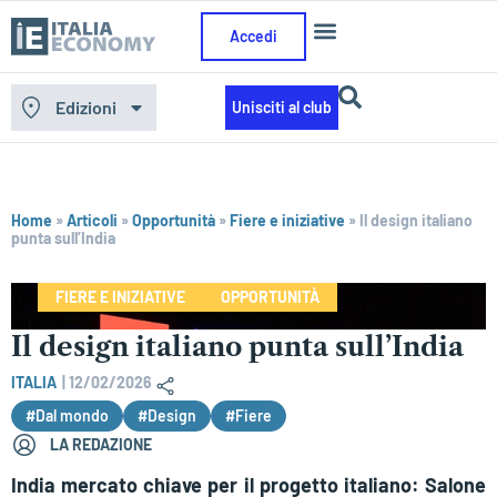
Accedi
Edizioni
Unisciti al club
Home
»
Articoli
»
Opportunità
»
Fiere e iniziative
»
Il design italiano
punta sull’India
FIERE E INIZIATIVE
OPPORTUNITÀ
Il design italiano punta sull’India
ITALIA
|
12/02/2026
#Dal mondo
#Design
#Fiere
LA REDAZIONE
India mercato chiave per il progetto italiano: Salone