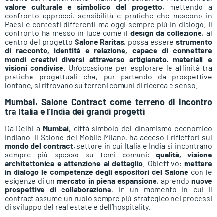
valore culturale e simbolico del progetto
, mettendo a
confronto approcci, sensibilità e pratiche che nascono in
Paesi e contesti differenti ma oggi sempre più in dialogo. Il
confronto ha messo in luce come il
design da collezione
, al
centro del progetto
Salone Raritas
, possa essere
strumento
di racconto, identità e relazione, capace di connettere
mondi creativi diversi attraverso artigianato, materiali e
visioni condivise
. Un’occasione per esplorare le affinità tra
pratiche progettuali che, pur partendo da prospettive
lontane, si ritrovano su terreni comuni di ricerca e senso.
Mumbai. Salone Contract come terreno di incontro
tra Italia e l’India dei grandi progetti
Da Delhi a
Mumbai
, città simbolo del dinamismo economico
indiano, il Salone del Mobile.Milano, ha acceso i riflettori sul
mondo del contract
, settore in cui Italia e India si incontrano
sempre più spesso su temi comuni:
qualità, visione
architettonica e attenzione al dettaglio
. Obiettivo:
mettere
in dialogo le competenze degli espositori del Salone
con le
esigenze di un
mercato in piena espansione
, aprendo
nuove
prospettive di collaborazione
, in un momento in cui il
contract assume un ruolo sempre più strategico nei processi
di sviluppo del real estate e dell’hospitality.