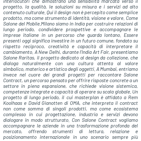
interlocutori che dimostrano una sensibilità marcata verso il
progetto, la qualità, le soluzioni su misura e i servizi ad alto
contenuto culturale. Qui il design non è percepito come semplice
prodotto, ma come strumento di identità, visione e valore. Come
Salone del Mobile.Milano siamo in India per costruire relazioni di
lungo periodo, condividere prospettive e accompagnare le
imprese italiane in un percorso che guarda lontano. Essere
presenti oggi significa investire in un futuro comune, fondato su
rispetto reciproco, creatività e capacità di interpretare il
cambiamento. A New Delhi, durante l’India Art Fair, presentiamo
Salone Raritas, il progetto dedicato al design da collezione, che
dialoga naturalmente con una cultura attenta al valore
simbolico, materico e artistico degli oggetti. A Mumbai, entriamo
invece nel cuore dei grandi progetti per raccontare Salone
Contract, un percorso pensato per offrire risposte concrete a un
settore in piena espansione, che richiede visione sistemica,
competenze integrate e capacità di operare su scala globale. Un
progetto di lungo periodo, il cui masterplan è affidato a Rem
Koolhaas e David Gianotten di OMA, che interpreta il contract
non come somma di singoli prodotti, ma come ecosistema
complesso in cui progettazione, industria e servizi devono
dialogare in modo strutturato. Con Salone Contract vogliamo
accompagnare le aziende in una trasformazione profonda del
mercato, offrendo strumenti di lettura, relazione e
posizionamento internazionale in uno scenario sempre più