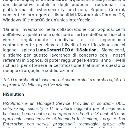
dei dispositivi mobili e degli endpoint tradizionali. La
piattaforma di cybersecurity next-gen, Sophos Central,
consente di proteggere i dispositivi iOS, Android, Chrome OS,
Windows 10 e macOS da un’unica interfaccia.
“Da anni investiamo nella collaborazione con Sophos, certi
dell’elevata qualità delle soluzioni offerte e dell’expertise che
viene regolarmente condivisa e ci impegniamo
costantemente per elevare i livelli di certificazione che ci
legano, – spiega
Luca Coturri CEO di HiSolution
. – Siamo certi,
e stiamo per questo lavorando di concerto con i nostri
referenti in Sophos, di poter raggiungere entro l’anno i livelli
richiesti per ottenere la certificazione Platinum e questo ci
riempie di orgoglio e soddisfazione”.
Tutti i marchi citati sono marchi commerciali o marchi registrati
di proprietà delle rispettive aziende
HiSolution
HiSolution è un Managed Service Provider di soluzioni UCC,
networking, security e IT a valore aggiunto per il segmento
business. Come centro di competenza da oltre 18 anni offre un
approccio consulenziale affiancando le Medium, Large e Top
Enterprise con servizi progettuali tecnologici grazie alla