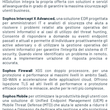
HiSolution integra la propria offerta con soluzioni e servizi
all’avanguardia in grado di garantire la massima sicurezza agli
utenti business.
Sophos Intercept X Advanced,
una soluzione EDR progettata
per amministratori IT e analisti di sicurezza che aiuta a
risolvere i problemi relativi alla gestione operativa dei
sistemi informatici e ai casi di utilizzo del threat hunting.
Consente di rispondere a domande su eventi endpoint
passati e attuali e permette di individuare proattivamente gli
active adversary o di utilizzare la gestione operativa dei
sistemi informatici per garantire l’integrità del sistema di IT
security. Quando viene identificato un problema in remoto,
aiuta a implementare un’azione di risposta precisa e
accurata.
Sophos Firewall
XGS con doppio processore, per una
protezione e performance ai massimi livelli in ambito SaaS,
SD-WAN e accelerazione delle applicazioni cloud. Offrono
ispezione TLS ad alti livelli di performance e protezione
efficace contro le minacce, anche per le reti più complesse.
Sophos Mobile
per ottimizzare la produttività degli utenti con
una soluzione di Unified Endpoint Management (UEM) e
Mobile Threat Defense (MTD) che aiuta le aziende a ridurre il
tempo e l’impegno da dedicare alla gestione e alla protezione