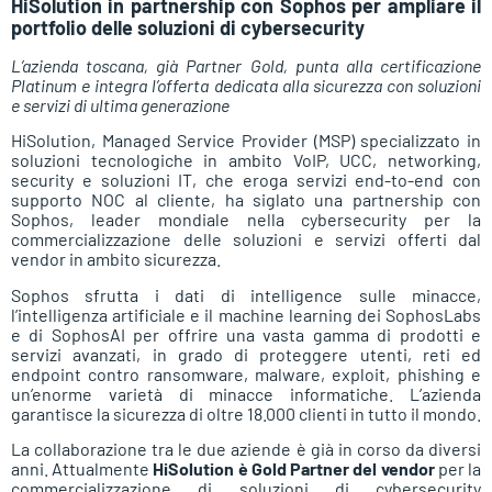
HiSolution in partnership con Sophos per ampliare il
portfolio delle soluzioni di cybersecurity
L’azienda toscana, già Partner Gold, punta alla certificazione
Platinum e integra l’offerta dedicata alla sicurezza con soluzioni
e servizi di ultima generazione
HiSolution, Managed Service Provider (MSP) specializzato in
soluzioni tecnologiche in ambito VoIP, UCC, networking,
security e soluzioni IT, che eroga servizi end-to-end con
supporto NOC al cliente, ha siglato una partnership con
Sophos, leader mondiale nella cybersecurity per la
commercializzazione delle soluzioni e servizi offerti dal
vendor in ambito sicurezza.
Sophos sfrutta i dati di intelligence sulle minacce,
l’intelligenza artificiale e il machine learning dei SophosLabs
e di SophosAI per offrire una vasta gamma di prodotti e
servizi avanzati, in grado di proteggere utenti, reti ed
endpoint contro ransomware, malware, exploit, phishing e
un’enorme varietà di minacce informatiche. L’azienda
garantisce la sicurezza di oltre 18.000 clienti in tutto il mondo.
La collaborazione tra le due aziende è già in corso da diversi
anni. Attualmente
HiSolution è Gold Partner del vendor
per la
commercializzazione di soluzioni di cybersecurity