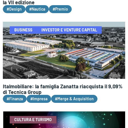
la VII edizione
#Design
#Nautica
#Premio
BUSINESS
INVESTOR E VENTURE CAPITAL
Italmobiliare: la famiglia Zanatta riacquista il 9,09%
di Tecnica Group
#Finanza
#Impresa
#Merge & Acquisition
CULTURA E TURISMO