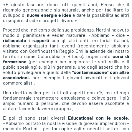
«È giusto lasciare, dopo tutti questi anni. Penso che il
ricambio generazionale sia naturale, anche per facilitare lo
sviluppo di
nuove energie e idee
e dare la possibilità ad altri
di seguire strade e progetti diversi».
Progetti che, nel corso della sua presidenza, Mortini ha avuto
modo di pianificare e veder maturare. «Abbiamo – dice –
riallacciato i rapporti
con gli altri enti territoriali italiani,
abbiamo organizzato tanti eventi (recentemente abbiamo
visitato con Confindustria Reggio Emilia aziende del nostro
territorio come Colorobbia e Bitossi), organizzato
corsi di
formazione
(per esempio per migliorare le soft skills e il
public speaking) e, più in generale, uno degli aspetti che ho
voluto privilegiare è quello della
“contaminazione” con altre
associazioni
, per esempio i giovani avvocati o i giovani
commercialisti.
Una ricetta valida per tutti gli aspetti non c’è, ma ritengo
fondamentale trasmettere entusiasmo e coinvolgere il più
ampio numero di persone, che devono essere ascoltate e
aiutate facendo davvero gruppo».
E poi ci sono stati diversi
Educational con le scuole
.
«Abbiamo portato la nostra visione di giovani imprenditori –
racconta Mortini – per far capire agli studenti i settori con