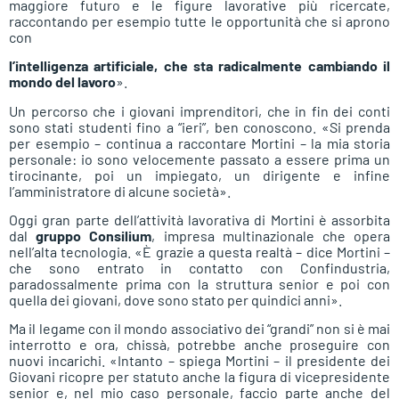
maggiore futuro e le figure lavorative più ricercate,
raccontando per esempio tutte le opportunità che si aprono
con
l’intelligenza artificiale, che sta radicalmente cambiando il
mondo del lavoro
».
Un percorso che i giovani imprenditori, che in fin dei conti
sono stati studenti fino a “ieri”, ben conoscono. «Si prenda
per esempio – continua a raccontare Mortini – la mia storia
personale: io sono velocemente passato a essere prima un
tirocinante, poi un impiegato, un dirigente e infine
l’amministratore di alcune società».
Oggi gran parte dell’attività lavorativa di Mortini è assorbita
dal
gruppo Consilium
, impresa multinazionale che opera
nell’alta tecnologia. «È grazie a questa realtà – dice Mortini –
che sono entrato in contatto con Confindustria,
paradossalmente prima con la struttura senior e poi con
quella dei giovani, dove sono stato per quindici anni».
Ma il legame con il mondo associativo dei “grandi” non si è mai
interrotto e ora, chissà, potrebbe anche proseguire con
nuovi incarichi. «Intanto – spiega Mortini – il presidente dei
Giovani ricopre per statuto anche la figura di vicepresidente
senior e, nel mio caso personale, faccio parte anche del