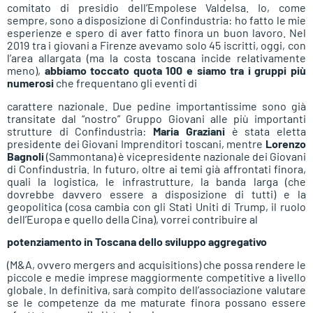
comitato di presidio dell’Empolese Valdelsa. Io, come
sempre, sono a disposizione di Confindustria: ho fatto le mie
esperienze e spero di aver fatto finora un buon lavoro. Nel
2019 tra i giovani a Firenze avevamo solo 45 iscritti, oggi, con
l’area allargata (ma la costa toscana incide relativamente
meno),
abbiamo toccato quota 100 e siamo tra i gruppi più
numerosi
che frequentano gli eventi di
carattere nazionale. Due pedine importantissime sono già
transitate dal “nostro” Gruppo Giovani alle più importanti
strutture di Confindustria:
Maria Graziani
è stata eletta
presidente dei Giovani Imprenditori toscani, mentre
Lorenzo
Bagnoli
(Sammontana) è vicepresidente nazionale dei Giovani
di Confindustria. In futuro, oltre ai temi già affrontati finora,
quali la logistica, le infrastrutture, la banda larga (che
dovrebbe davvero essere a disposizione di tutti) e la
geopolitica (cosa cambia con gli Stati Uniti di Trump, il ruolo
dell’Europa e quello della Cina), vorrei contribuire al
potenziamento in Toscana dello sviluppo aggregativo
(M&A, ovvero mergers and acquisitions) che possa rendere le
piccole e medie imprese maggiormente competitive a livello
globale. In definitiva, sarà compito dell’associazione valutare
se le competenze da me maturate finora possano essere