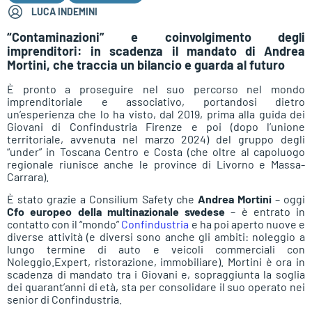
LUCA INDEMINI
“Contaminazioni” e coinvolgimento degli
imprenditori: in scadenza il mandato di Andrea
Mortini, che traccia un bilancio e guarda al futuro
È pronto a proseguire nel suo percorso nel mondo
imprenditoriale e associativo, portandosi dietro
un’esperienza che lo ha visto, dal 2019, prima alla guida dei
Giovani di Confindustria Firenze e poi (dopo l’unione
territoriale, avvenuta nel marzo 2024) del gruppo degli
“under” in Toscana Centro e Costa (che oltre al capoluogo
regionale riunisce anche le province di Livorno e Massa-
Carrara).
È stato grazie a Consilium Safety che
Andrea Mortini
– oggi
Cfo europeo della multinazionale svedese
– è entrato in
contatto con il “mondo”
Confindustria
e ha poi aperto nuove e
diverse attività (e diversi sono anche gli ambiti: noleggio a
lungo termine di auto e veicoli commerciali con
Noleggio.Expert, ristorazione, immobiliare). Mortini è ora in
scadenza di mandato tra i Giovani e, sopraggiunta la soglia
dei quarant’anni di età, sta per consolidare il suo operato nei
senior di Confindustria.