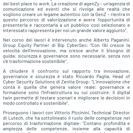
dei best place to work. La creazione di agenZy – un’agenzia di
comunicazione ed eventi che si rivolge alle realtà che
vogliono creare un legame autentico con la GenZ – rientra in
questo percorso di valorizzazione e avere l’opportunità di
presenterla e raccontarla a un pubblico così selezionato e
interessato rappresenta per noi un grande valore aggiunto”.
Nel corso dei lavori è intervenuto anche Alberto Paganini,
Group Equity Partner di Bip CyberSec: “Con l’AI cresce la
velocità dell’innovazione, ma cresce anche il bisogno di
guida: sicurezza e governance sono necessarie, senza non
c’è trasformazione sostenibile”.
A chiudere il confronto sul rapporto tra innovazione,
governance e sicurezza è stato Riccardo Paglia, Head of
Cyber Security Solutions di Zenita Group: “L’innovazione che
conta è quella che genera valore reale: governance e
formazione sono l’infrastruttura su cui costruire. Il digital
twin permette di testare scenari e migliorare le decisioni in
modo controllato e sostenibile”.
Proseguono i lavori con Vittorio Piccinini, Technical Director
di Lutech, che ha sottolineato il ruolo delle competenze nel
percorso di trasformazione digitale: “Contano profondità e
ampiezza delle competenze, insieme alla capacità di