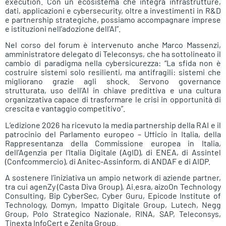
execution. Con un ecosistema che integra infrastrutture,
dati, applicazioni e cybersecurity, oltre a investimenti in R&D
e partnership strategiche, possiamo accompagnare imprese
e istituzioni nell’adozione dell’AI”.
Nel corso del forum è intervenuto anche Marco Massenzi,
amministratore delegato di Teleconsys, che ha sottolineato il
cambio di paradigma nella cybersicurezza: “La sfida non è
costruire sistemi solo resilienti, ma antifragili: sistemi che
migliorano grazie agli shock. Servono governance
strutturata, uso dell’AI in chiave predittiva e una cultura
organizzativa capace di trasformare le crisi in opportunità di
crescita e vantaggio competitivo”.
L’edizione 2026 ha ricevuto la media partnership della RAI e il
patrocinio del Parlamento europeo – Ufficio in Italia, della
Rappresentanza della Commissione europea in Italia,
dell’Agenzia per l’Italia Digitale (AgID), di ENEA, di Assintel
(Confcommercio), di Anitec-Assinform, di ANDAF e di AIDP.
A sostenere l’iniziativa un ampio network di aziende partner,
tra cui agenZy (Casta Diva Group), Ai.esra, aizoOn Technology
Consulting, Bip CyberSec, Cyber Guru, Epicode Institute of
Technology, Domyn, Impatto Digitale Group, Lutech, Negg
Group, Polo Strategico Nazionale, RINA, SAP, Teleconsys,
Tinexta InfoCert e Zenita Group.