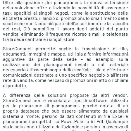
Oltre alla gestione dei planogrammi, la nuova estensione
della soluzione offre all’azienda la possibilità di assegnare
task specifici ai singoli negozi, come la sostituzione delle
etichette prezzo, il lancio di promozioni, lo smaltimento delle
scorte che non fanno più parte dell’assortimento e la raccolta
dei resi. Ciò semplifica il lavoro degli addetti del punto
vendita, eliminando il frequente ricorso a mail e telefonate
tra la sede centrale e i singoli store.
StoreConnect permette anche la trasmissione di file,
documenti, immagini e mappe, utili sia a fornire informazioni
aggiuntive da parte della sede – ad esempio, sulla
realizzazione dei planogrammi inviati o sul materiale
necessario all’assemblaggio dello scaffale – sia a effettuare
comunicazioni destinate a uno specifico negozio o all’intera
rete di vendita, come nel caso di promozioni in atto o richiami
di prodotto.
A differenza delle soluzioni proposte da altri vendor,
StoreConnect non è vincolata al tipo di software utilizzato
per la produzione di planogrammi, perché dotata di un
proprio database che può essere alimentato da qualsiasi
sistema a monte, persino da dati contenuti in file Excel e
planogrammi progettati su PowerPoint o in Pdf. Qualunque
sia la soluzione utilizzata dall’azienda e persino in assenza di