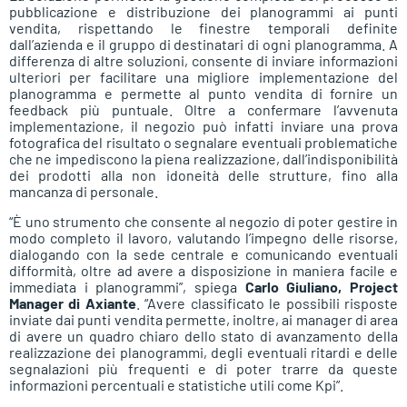
pubblicazione e distribuzione dei planogrammi ai punti
vendita, rispettando le finestre temporali definite
dall’azienda e il gruppo di destinatari di ogni planogramma. A
differenza di altre soluzioni, consente di inviare informazioni
ulteriori per facilitare una migliore implementazione del
planogramma e permette al punto vendita di fornire un
feedback più puntuale. Oltre a confermare l’avvenuta
implementazione, il negozio può infatti inviare una prova
fotografica del risultato o segnalare eventuali problematiche
che ne impediscono la piena realizzazione, dall’indisponibilità
dei prodotti alla non idoneità delle strutture, fino alla
mancanza di personale.
“È uno strumento che consente al negozio di poter gestire in
modo completo il lavoro, valutando l’impegno delle risorse,
dialogando con la sede centrale e comunicando eventuali
difformità, oltre ad avere a disposizione in maniera facile e
immediata i planogrammi”, spiega
Carlo Giuliano, Project
Manager di Axiante
. “Avere classificato le possibili risposte
inviate dai punti vendita permette, inoltre, ai manager di area
di avere un quadro chiaro dello stato di avanzamento della
realizzazione dei planogrammi, degli eventuali ritardi e delle
segnalazioni più frequenti e di poter trarre da queste
informazioni percentuali e statistiche utili come Kpi”.