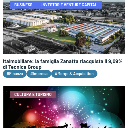
BUSINESS
INVESTOR E VENTURE CAPITAL
Italmobiliare: la famiglia Zanatta riacquista il 9,09%
di Tecnica Group
#Finanza
#Impresa
#Merge & Acquisition
CULTURA E TURISMO