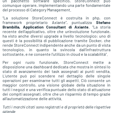
un pacchetto software specifico, StoreConnect può
comunque operare, implementando una parte fondamentale
del processo di Category Management.
“La soluzione StoreConnect è costruita in php, con
framework proprietario Axiante”, puntualizza
Stefano
Brambilla, Application Consultant di Axiante
. “La storia
recente dell’applicativo, oltre che un’evoluzione funzionale,
ha visto anche diversi upgrade a livello tecnologico: uno di
questi è la possibilità di pubblicazione tramite Docker, che
rende StoreConnect indipendente anche da un punto di vista
tecnologico, in quanto la svincola dall’infrastruttura
sottostante, e ne consente l’utilizzo in cloud e la scalabilità”.
Per ogni ruolo funzionale, StoreConnect mette a
disposizione una dashboard dedicata che mostra in sintesi lo
stato di avanzamento dei task assegnati ai punti vendita.
L’utente può poi scendere nel dettaglio delle singole
operazioni per esaminarne tutti gli aspetti. Ciò consente un
maggior controllo, una visione globale della situazione in
tutti i negozi e una verifica puntuale dello stato di attuazione
dei compiti assegnati, oltre che un risparmio di tempo grazie
all’automatizzazione delle attività.
Tutti i marchi citati sono registrati e di proprietà delle rispettive
aziende