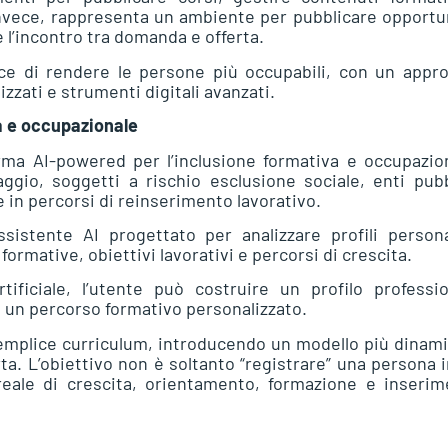
invece, rappresenta un ambiente per pubblicare opportu
re l’incontro tra domanda e offerta.
ace di rendere le persone più occupabili, con un appr
zzati e strumenti digitali avanzati.
va e occupazionale
ma AI-powered per l’inclusione formativa e occupazion
gio, soggetti a rischio esclusione sociale, enti pubb
 in percorsi di reinserimento lavorativo.
ssistente AI progettato per analizzare profili person
ormative, obiettivi lavorativi e percorsi di crescita.
rtificiale, l’utente può costruire un profilo professi
 e un percorso formativo personalizzato.
semplice curriculum, introducendo un modello più dinam
ta. L’obiettivo non è soltanto “registrare” una persona 
eale di crescita, orientamento, formazione e inserim