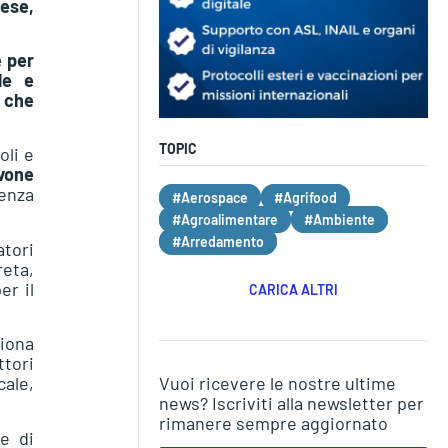
ese,
e per
le e
 che
TOPIC
oli e
vone
genza
#Aerospace
#Agrifood
#Agroalimentare
#Ambiente
#Arredamento
atori
eta,
er il
CARICA ALTRI
ziona
ttori
Vuoi ricevere le nostre ultime
cale,
news? Iscriviti alla newsletter per
rimanere sempre aggiornato
se di