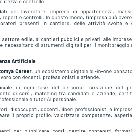
curezza e controllo.
ati del lavoratore, impresa di appartenenza, mansi
 report e controlli. In questo modo, l’impresa può aver
oratori presenti in cantiere, delle attività svolte e 
settore edile, ai cantieri pubblici e privati, alle impres
e necessitano di strumenti digitali per il monitoraggio 
enza Artificiale
tomya Career
, un ecosistema digitale all-in-one pensat
voro con docenti, professionisti e aziende.
ficiale in ogni fase del percorso: creazione del pro
nto di corsi, matching tra candidati e aziende, certif
professionale e tutor AI personale.
ri, disoccupati, docenti, liberi professionisti e imprese
are il proprio profilo, valorizzare competenze, esperi
nti per pubblicare corsi, gestire contenuti formati