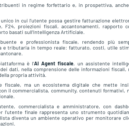
tribuenti in regime forfettario e, in prospettiva, anche
nico in cui l’utente possa gestire fatturazione elettro
, F24, proiezioni fiscali, accantonamenti, rapporto c
o basati sull’Intelligenza Artificiale.
ribuente e professionista fiscale, rendendo più semp
 tributaria in tempo reale: fatturato, costi, utile sti
cantonare.
iattaforma è l’
AI Agent fiscale
, un assistente intelli
dei dati, nella comprensione delle informazioni fiscali, 
lla propria attività.
e fiscale, ma un ecosistema digitale che mette ins
 con il commercialista, community, contenuti formativi,
ionale.
 utente, commercialista e amministratore, con dashb
er l’utente finale rappresenta uno strumento quotidia
lista diventa un ambiente operativo per monitorare cli
azioni.