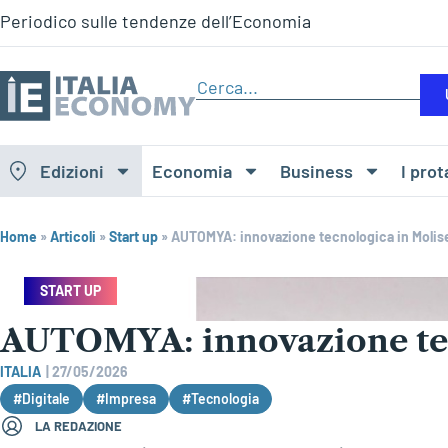
Periodico sulle tendenze dell’Economia
Edizioni
Economia
Business
I prot
Home
»
Articoli
»
Start up
»
AUTOMYA: innovazione tecnologica in Molis
START UP
AUTOMYA: innovazione tec
ITALIA
|
27/05/2026
#Digitale
#Impresa
#Tecnologia
LA REDAZIONE