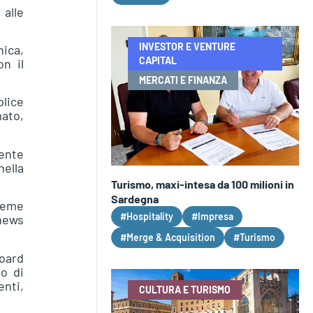
 alle
INVESTOR E VENTURE
nica,
CAPITAL
on il
MERCATI E FINANZA
lice
mato,
gente
nella
Turismo, maxi-intesa da 100 milioni in
Sardegna
ieme
#Hospitality
#Impresa
 news
#Merge & Acquisition
#Turismo
oard
no di
enti,
CULTURA E TURISMO