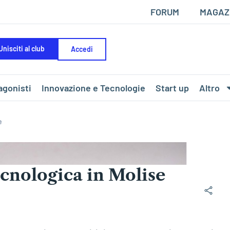
FORUM
MAGAZ
Unisciti al club
Accedi
agonisti
Innovazione e Tecnologie
Start up
Altro
e
nologica in Molise