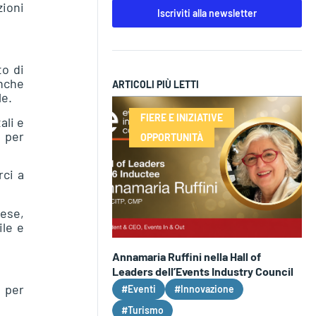
zioni
Iscriviti alla newsletter
to di
anche
ARTICOLI PIÙ LETTI
le.
FIERE E INIZIATIVE
ali e
 per
OPPORTUNITÀ
rci a
ese,
ile e
Annamaria Ruffini nella Hall of
Leaders dell’Events Industry Council
 per
#Eventi
#Innovazione
#Turismo