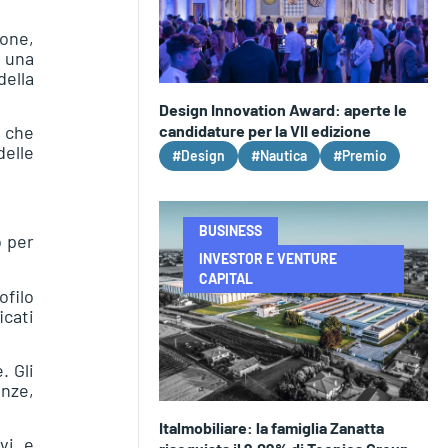
one,
e una
della
Design Innovation Award: aperte le
candidature per la VII edizione
e che
delle
#Design
#Nautica
#Premio
BUSINESS
o per
INVESTOR E VENTURE
CAPITAL
filo
icati
. Gli
enze,
Italmobiliare: la famiglia Zanatta
vi e