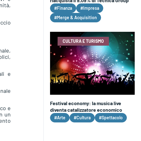
riacquista il 9,09% di Tecnica Group
nità,
#Finanza
#Impresa
#Merge & Acquisition
occio
CULTURA E TURISMO
ale,
lici,
ali e
onale
Festival economy: la musica live
ico e
diventa catalizzatore economico
in un
#Arte
#Cultura
#Spettacolo
ento