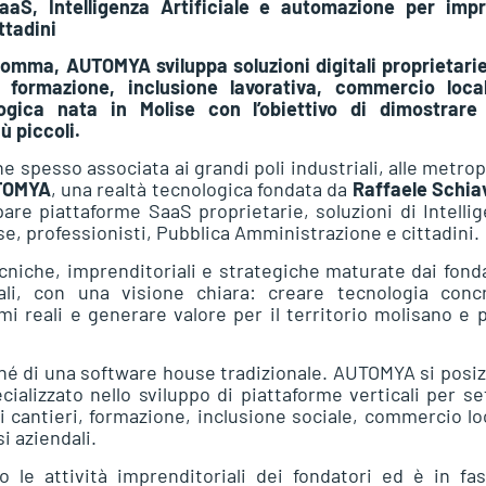
S, Intelligenza Artificiale e automazione per impr
ttadini
omma, AUTOMYA sviluppa soluzioni digitali proprietari
ri, formazione, inclusione lavorativa, commercio loca
ogica nata in Molise con l’obiettivo di dimostrare
ù piccoli.
ene spesso associata ai grandi poli industriali, alle metrop
TOMYA
, una realtà tecnologica fondata da
Raffaele Schia
ppare piattaforme SaaS proprietarie, soluzioni di Intelli
se, professionisti, Pubblica Amministrazione e cittadini.
iche, imprenditoriali e strategiche maturate dai fond
nali, con una visione chiara: creare tecnologia concr
mi reali e generare valore per il territorio molisano e p
e né di una software house tradizionale. AUTOMYA si posi
alizzato nello sviluppo di piattaforme verticali per se
nei cantieri, formazione, inclusione sociale, commercio lo
i aziendali.
 le attività imprenditoriali dei fondatori ed è in fa