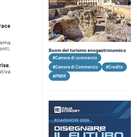
race
stema
enti,
Boom del turismo enogastronomico
#Camera di commercio
rise
,
#Camera di Commercio
#Credito
ativa
#PNRR