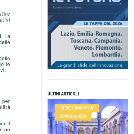
tire
ativi
i. La
elle
dello
do le
vi.
ULTIMI ARTICOLI
 per
ilità
FIERE E INIZIATIVE
OPPORTUNITÀ
er il
in un